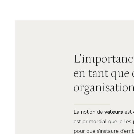
L’importanc
en tant que
organisatio
La notion de
valeurs
est 
est primordial que je les
pour que s’instaure d’em