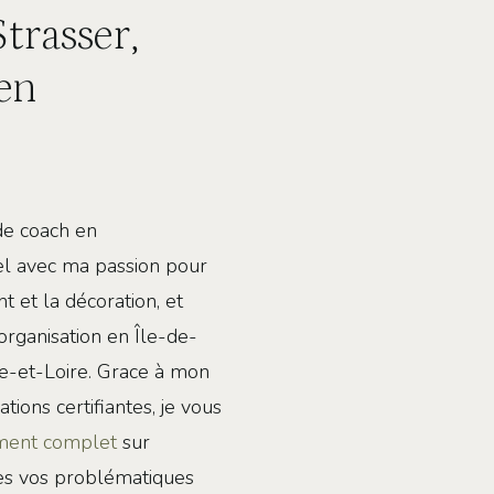
Strasser,
 en
de coach en
l avec ma passion pour
t et la décoration, et
rganisation en Île-de-
re-et-Loire. Grace à mon
ions certifiantes, je vous
ent complet
sur
es vos problématiques